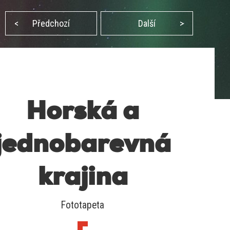
<
Předchozí
Další
>
Horská a
jednobarevná
krajina
Fototapeta