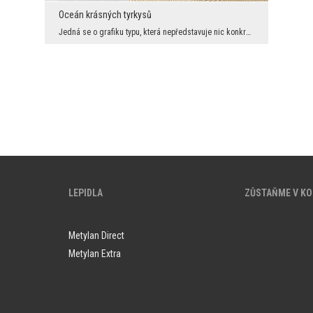
Oceán krásných tyrkysů
Jedná se o grafiku typu, která nepředstavuje nic konkrétního a není vůbec známo, jak vznikla. Je ...
LEPIDLA
ZŮSTAŇME V K
Metylan Direct
Metylan Extra