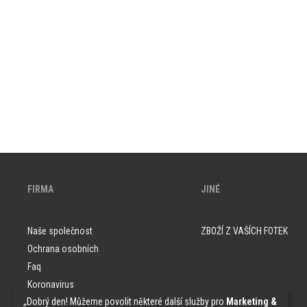
FIRMA
JINÉ
Naše společnost
ZBOŽÍ Z VAŠÍCH FOTEK
Ochrana osobních
Faq
Koronavirus
„Dobrý den! Můžeme povolit některé další služby pro
Marketing &
Vzorky tapet