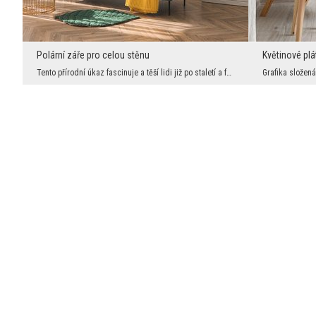
Polární záře pro celou stěnu
Květinové pl
Tento přírodní úkaz fascinuje a těší lidi již po staletí a fotografie zachycující polární záři pa...