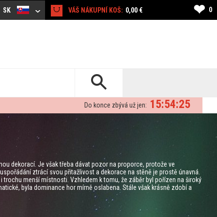
❤
0
SK
VÁŠ NÁKUPNÍ KOŠ:
0,00 €
15:54:24
Do konce zbývá už jen:
ou dekorací. Je však třeba dávat pozor na proporce, protože ve
spořádání ztrácí svou přitažlivost a dekorace na stěně je prostě únavná.
e i trochu menší místnosti. Vzhledem k tomu, že záběr byl pořízen na široký
matické, byla dominance hor mírně oslabena. Stále však krásně zdobí a