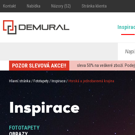
Kontakt
Nabídka
Názory (52)
Stránka klienta
Inspira
Napi
POZOR SLEVOVÁ AKCE!!
sleva
50%
na veškeré zboží. Podej
Hlavní stránka
/
Fototapety
/
Inspirace
/
Horská a jednobarevná krajina
Inspirace
FOTOTAPETY
OBRAZY