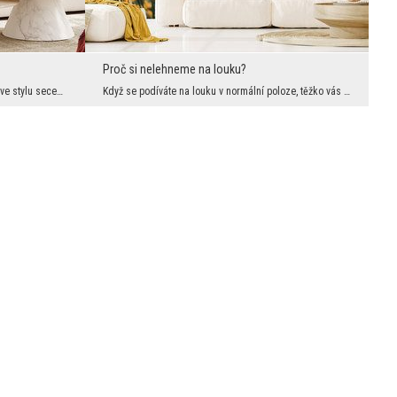
Proč si nelehneme na louku?
Umělecká nástěnná dekorace, tak trochu ve stylu secesních obrazů, kde se toho hodně děje. Máme tu...
Když se podíváte na louku v normální poloze, těžko vás něco překvapí. Stačí si však lehnout na de...