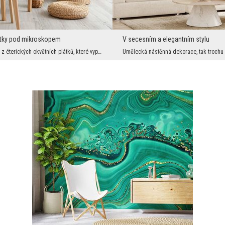
átky pod mikroskopem
V secesním a elegantním stylu
Grafika složená z éterických okvětních plátků, které vypadají jako by byly vytvořeny pro mikrosko...