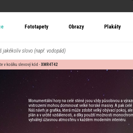
ce
Fototapety
Obrazy
Plakáty
š jakékoliv slovo (např. vodopád)
te v košíku slevový kód -
XMR4T42
Monumentální hory na celé stěně jsou vždy působivou a výrazn
vnitrozemí mohou dominovat velké horské masivy. A pak celé u
Náš návrh je grafika, která může zdobit velký obývací pokoj, al
plán a v určité vzdálenosti, a díky použití možnosti monochro
vytvářejí úžasnou atmosféru v každém moderním interiéru.