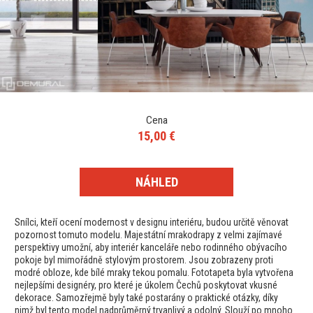
Cena
15,00 €
NÁHLED
Snílci, kteří ocení modernost v designu interiéru, budou určitě věnovat
pozornost tomuto modelu. Majestátní mrakodrapy z velmi zajímavé
perspektivy umožní, aby interiér kanceláře nebo rodinného obývacího
pokoje byl mimořádně stylovým prostorem. Jsou zobrazeny proti
modré obloze, kde bílé mraky tekou pomalu. Fototapeta byla vytvořena
nejlepšími designéry, pro které je úkolem Čechů poskytovat vkusné
dekorace. Samozřejmě byly také postarány o praktické otázky, díky
nimž byl tento model nadprůměrný trvanlivý a odolný. Slouží po mnoho