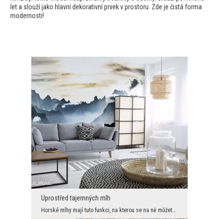
let a slouží jako hlavní dekorativní prvek v prostoru. Zde je čistá forma
modernosti!
Uprostřed tajemných mlh
Horské mlhy mají tuto funkci, na kterou se na ně můžete dívat celé hodiny, vždy s nimi radost. Ne...