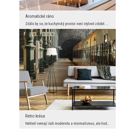
Aromatické ráno
Zdálo by se, že kuchyňský prostor není stylové zdobit. To však není pravda, když máte nápad, a ce...
Retro krása
Někteří nemají rádi modernitu a minimalismus, ale hodnotí odkazy na dřívější časy. To pro ně byla...