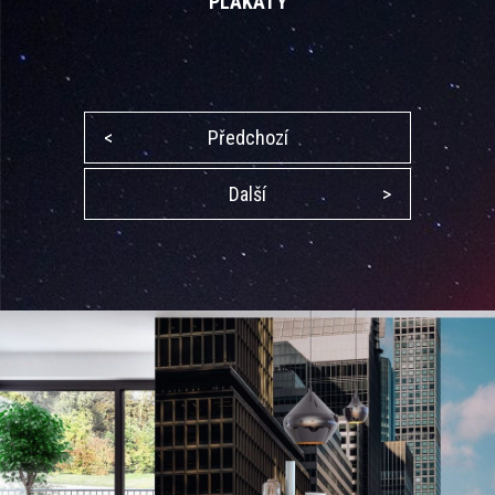
PLAKÁTY
<
Předchozí
Další
>