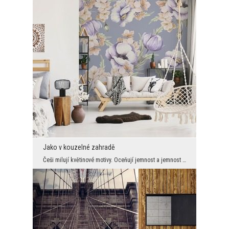
Jako v kouzelné zahradě
Češi milují květinové motivy. Oceňují jemnost a jemnost i neobvyklé barvy. Překvapuje tedy někdo ...