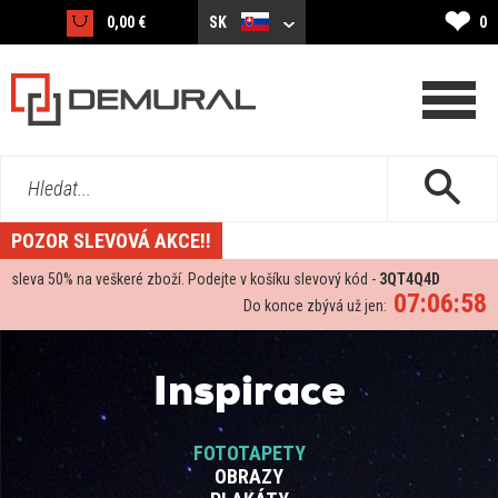
❤
0,00 €
SK
0
Hledat...
POZOR SLEVOVÁ AKCE!!
sleva
50%
na veškeré zboží. Podejte v košíku slevový kód -
3QT4Q4D
07:06:58
Do konce zbývá už jen:
Inspirace
FOTOTAPETY
OBRAZY