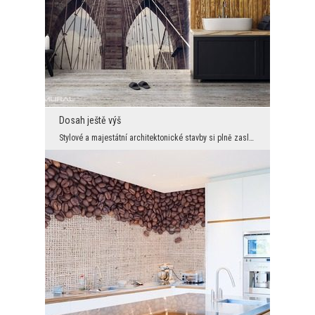
Dosah ještě výš
Stylové a majestátní architektonické stavby si plně zaslouží, aby se staly hlavními prvky dekorac...