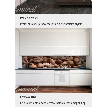
Pták na třešni
Kvetoucí třešeň je spojena přímo s orientálním stylem. Pokud tedy chceme zachovat uspořádání v to...
Kávová zrna
Celá kávová zrna nebo čerstvě namletá káva mají tu nejkrásnější vůni. Nemělo by se však skrývat, ...