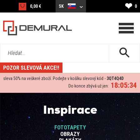
❤
0,00 €
SK
0
Hledat...
POZOR SLEVOVÁ AKCE!!
sleva
50%
na veškeré zboží. Podejte v košíku slevový kód -
3QT4Q4D
18:05:33
Do konce zbývá už jen:
Inspirace
FOTOTAPETY
OBRAZY