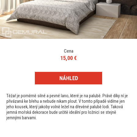
Cena
15,00 €
NÁHLED
Těžař je poměrně silné a pevné lano, které je na palubě. Právě díky ní je
přivázaná ke břehu a nebude nikam plout. V tomto případě vidíme jen
jeho kousek, který jakoby volně ležel na dřevěné palubě lodi. Taková
jemná mořská dekorace bude určitě ideální pro ložnici se stejně
jemnými barvami.