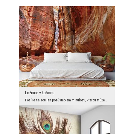
Ložnice v kaňonu
Fosílie nejsou jen pozůstatkem minulosti, kterou můžeme obdivovat. Je to především znak věčnosti ...