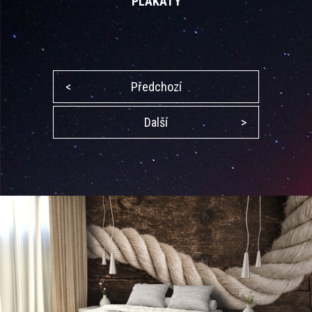
PLAKÁTY
<
Předchozí
Další
>