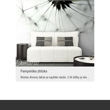
Pampeliška zblízka
Rostou divoce, takže je najdete všude. Z té dálky je ale asi nikdo nesleduje. Tady vidíte, že pam...