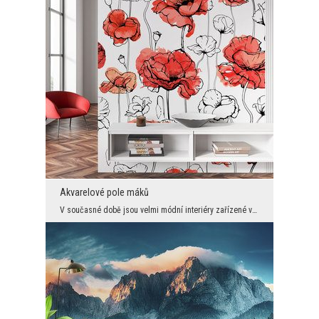
Akvarelové pole máků
V současné době jsou velmi módní interiéry zařízené vkusně a minimalisticky, ale s nějakým prvkem...