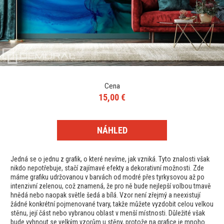
Cena
15,00 €
NÁHLED
Jedná se o jednu z grafik, o které nevíme, jak vzniká. Tyto znalosti však
nikdo nepotřebuje, stačí zajímavé efekty a dekorativní možnosti. Zde
máme grafiku udržovanou v barvách od modré přes tyrkysovou až po
intenzivní zelenou, což znamená, že pro ně bude nejlepší volbou tmavě
hnědá nebo naopak světle šedá a bílá. Vzor není zřejmý a neexistují
žádné konkrétní pojmenované tvary, takže můžete vyzdobit celou velkou
stěnu, její část nebo vybranou oblast v menší místnosti. Důležité však
bude vyhnout se velkým vzorům u stěny, protože na grafice je mnoho