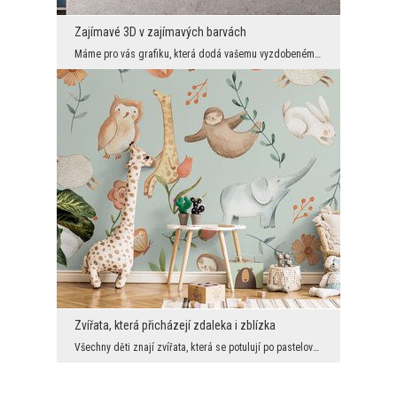
Zajímavé 3D v zajímavých barvách
Máme pro vás grafiku, která dodá vašemu vyzdobenému interiéru ultramoderní vzhled s mimořádně záv...
Zvířata, která přicházejí zdaleka i zblízka
Všechny děti znají zvířata, která se potulují po pastelových loukách a mezi křehkými rostlinami. ...