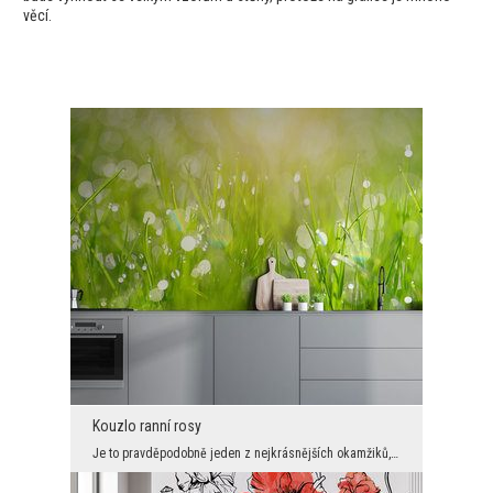
věcí.
Kouzlo ranní rosy
Je to pravděpodobně jeden z nejkrásnějších okamžiků, kdy se v přírodě objeví svěží jarní zeleň a ...