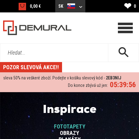
❤
0,00 €
SK
0
Hledat...
POZOR SLEVOVÁ AKCE!!
sleva
50%
na veškeré zboží. Podejte v košíku slevový kód -
2EB3NIJ
05:39:55
Do konce zbývá už jen:
Inspirace
FOTOTAPETY
OBRAZY