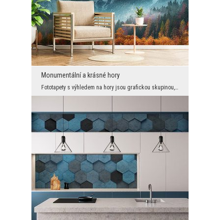
Monumentální a krásné hory
Fototapety s výhledem na hory jsou grafickou skupinou, v níž je každý vzor energický, magnetický ...