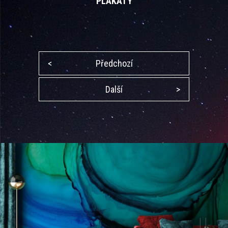
PLAKÁTY
<
Předchozí
Další
>