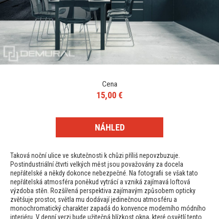
Cena
15,00 €
NÁHLED
Taková noční ulice ve skutečnosti k chůzi příliš nepovzbuzuje.
Postindustriální čtvrti velkých měst jsou považovány za docela
nepřátelské a někdy dokonce nebezpečné. Na fotografii se však tato
nepřátelská atmosféra poněkud vytrácí a vzniká zajímavá loftová
výzdoba stěn. Rozšířená perspektiva zajímavým způsobem opticky
zvětšuje prostor, světla mu dodávají jedinečnou atmosféru a
monochromatický charakter zapadá do konvence moderního módního
interiéru. V denní verzi bude užitečná blízkost okna, které osvětlí tento