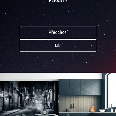
PLAKÁTY
<
Předchozí
Další
>