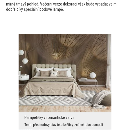
mírně tmavý pohled. Večerní verze dekorací však bude vypadat velmi
dobře díky speciální bodové lampě.
Pampelišky v romantické verzi
Tento přechodový stav této květiny, známé jako pampeliška, je jedním z nejběžnějších dekorativníc...