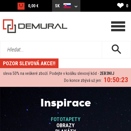
❤
0,00 €
SK
0
Hledat...
POZOR SLEVOVÁ AKCE!!
sleva
50%
na veškeré zboží. Podejte v košíku slevový kód -
2EB3NIJ
10:50:22
Do konce zbývá už jen:
Inspirace
FOTOTAPETY
OBRAZY