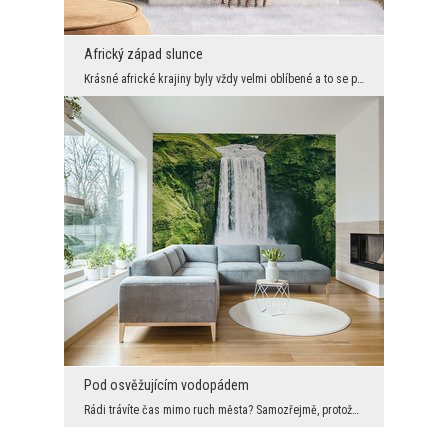
Africký západ slunce
Krásné africké krajiny byly vždy velmi oblíbené a to se pravděpodobně nezmění, proto vám předklád...
Pod osvěžujícím vodopádem
Rádi trávíte čas mimo ruch města? Samozřejmě, protože se to líbí všem. Ne vždy na to však máme ča...