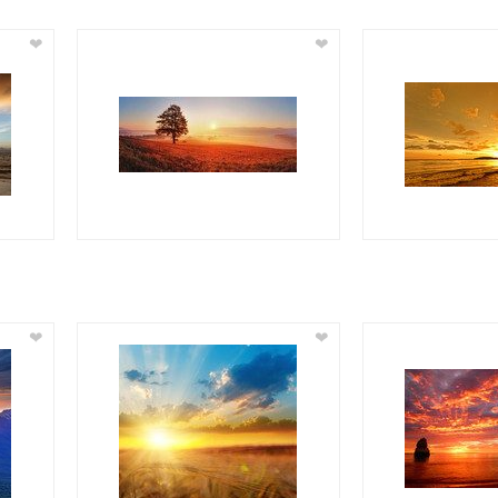
❤
❤
❤
❤