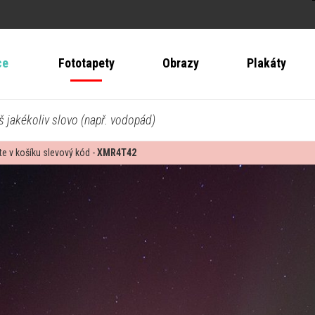
ce
Fototapety
Obrazy
Plakáty
š jakékoliv slovo (např. vodopád)
te v košíku slevový kód -
XMR4T42