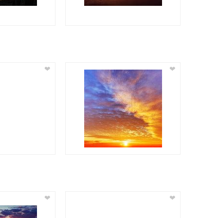
❤
❤
❤
❤