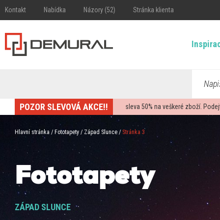
Kontakt
Nabídka
Názory (52)
Stránka klienta
Inspira
Napi
POZOR SLEVOVÁ AKCE!!
sleva
50%
na veškeré zboží. Podej
Hlavní stránka
/
Fototapety
/
Západ Slunce
/
Stránka 3
Fototapety
ZÁPAD SLUNCE