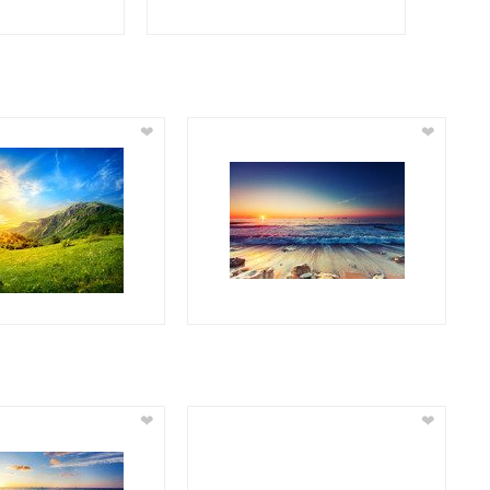
❤
❤
❤
❤