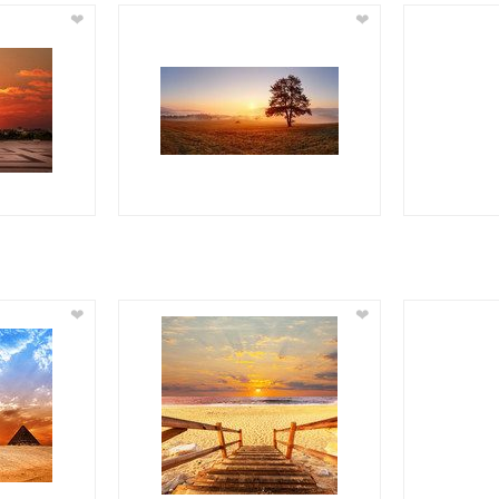
❤
❤
❤
❤