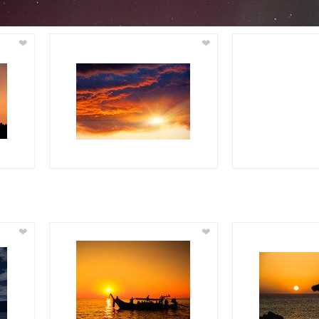
❤
❤
❤
❤