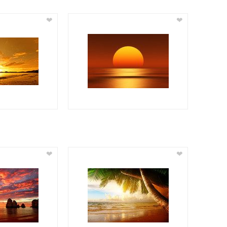
❤
❤
❤
❤