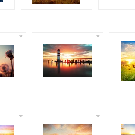
❤
❤
❤
❤