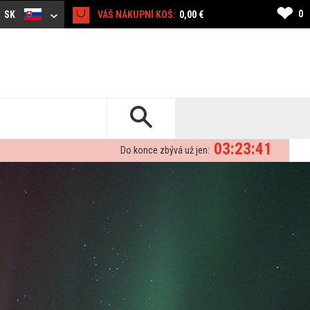
❤
0
SK
VÁŠ NÁKUPNÍ KOŠ:
0,00 €
03:23:40
Do konce zbývá už jen: