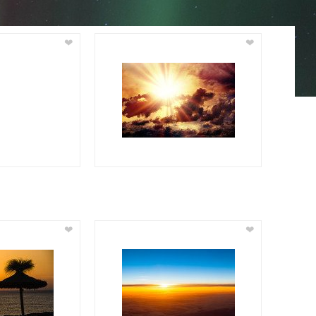
❤
❤
❤
❤