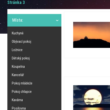
Stránka 3
Místa:
Kuchyně
Obývací pokoj
Ložnice
Dětský pokoj
Koupelna
Kancelář
Pokoj mládeže
Pokoj chlapce
Kavárna
Posilovna