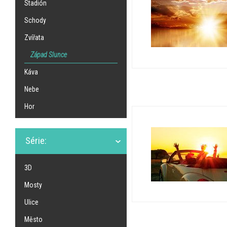
Stadión
Schody
Zvířata
Západ Slunce
Káva
Nebe
Hor
Série:
3D
Mosty
Ulice
Město