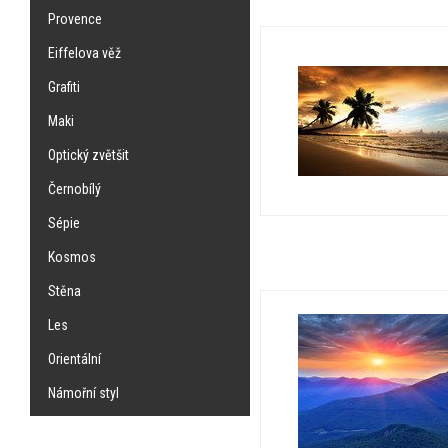
Provence
Eiffelova věž
Grafiti
Maki
Optický zvětšit
Černobílý
Sépie
Kosmos
Stěna
Les
Orientální
Námořní styl