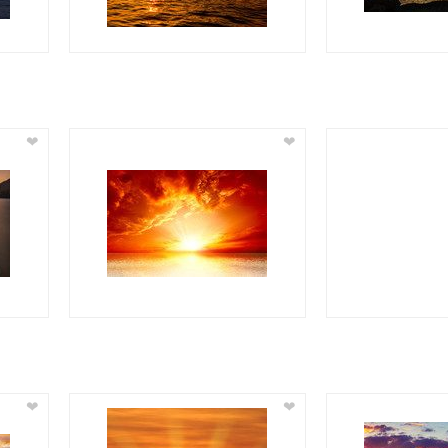
❤
❤
❤
❤