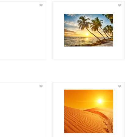
❤
❤
❤
❤