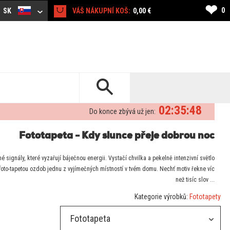
❤
0
SK
VÁŠ NÁKUPNÍ KOŠ:
0,00 €
02:35:47
Do konce zbývá už jen:
Fototapeta - Kdy slunce přeje dobrou noc
é signály, které vyzařují báječnou energii. Vystačí chvilka a pekelně intenzivní světlo
 foto-tapetou ozdob jednu z vyjímečných místností v tvém domu. Nechť motiv řekne víc
než tisíc slov ...
Kategorie výrobků:
Fototapety
Fototapeta