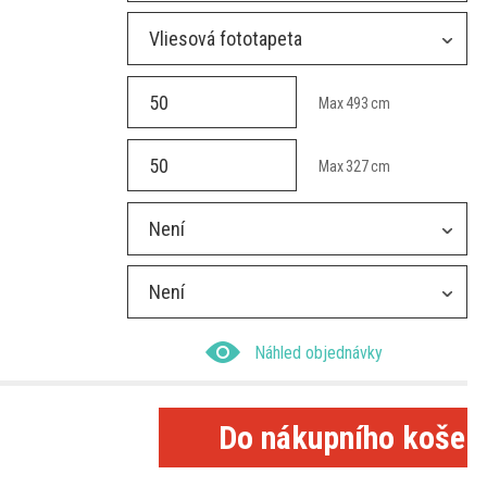
Vliesová fototapeta
Max
493
cm
Max
327
cm
Není
Není
Náhled objednávky