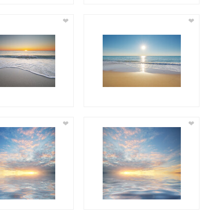
❤
❤
❤
❤