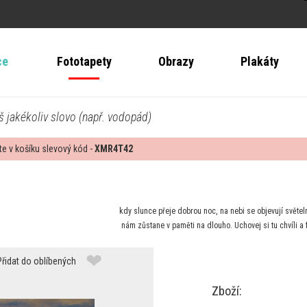
ce
Fototapety
Obrazy
Plakáty
š jakékoliv slovo (např. vodopád)
te v košíku slevový kód -
XMR4T42
kdy slunce přeje dobrou noc, na nebi se objevují světeln
nám zůstane v paměti na dlouho. Uchovej si tu chvíli a
❤
Přidat do oblíbených
Zboží: