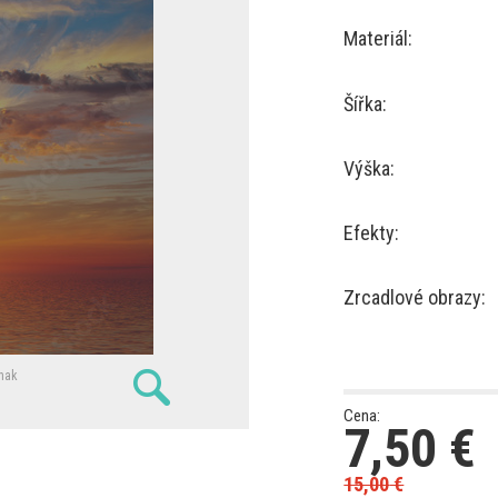
Materiál:
Šířka:
Výška:
Efekty:
Zrcadlové obrazy:
nak
Cena:
7,50
€
15,00
€