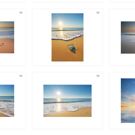
❤
❤
❤
❤