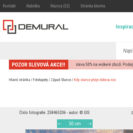
Kontakt
Nabídka
Názory (52)
Stránka klienta
Inspira
Napi
POZOR SLEVOVÁ AKCE!!
sleva
50%
na veškeré zboží. Podej
Hlavní stránka
/
Fototapety
/
Západ Slunce
/
Kdy slunce přeje dobrou noc
Číslo fotografie: 258465206 - autor: © GIS
50 cm