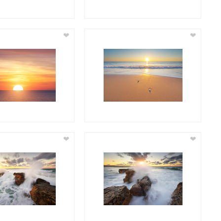
❤
❤
❤
❤