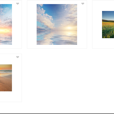
❤
❤
❤