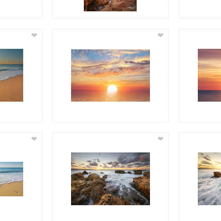
❤
❤
❤
❤