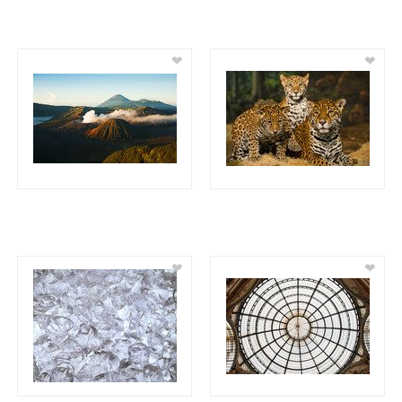
❤
❤
❤
❤