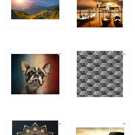
❤
❤
❤
❤