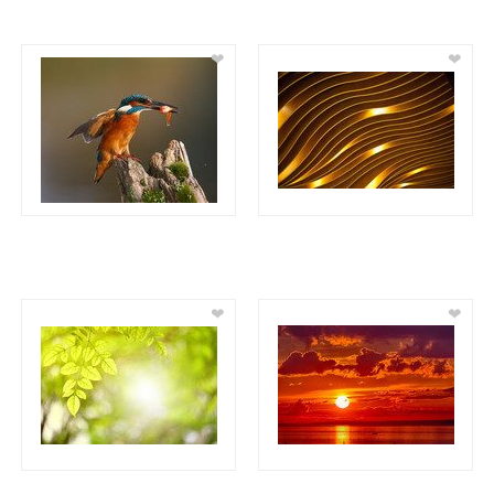
❤
❤
❤
❤