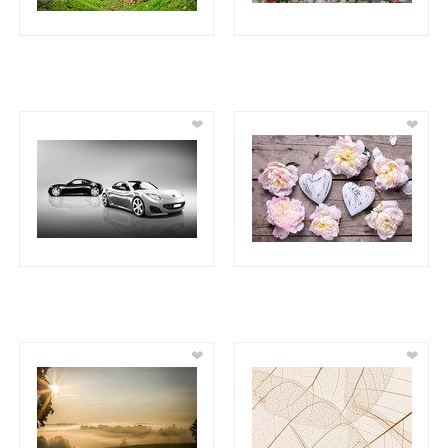
❤
❤
❤
❤