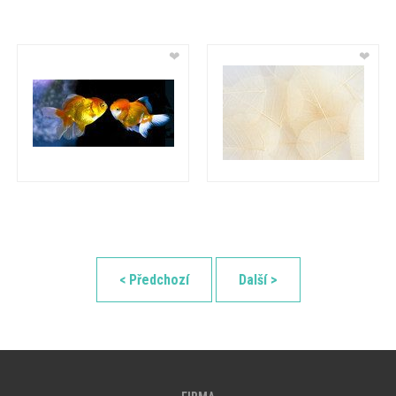
❤
❤
< Předchozí
Další >