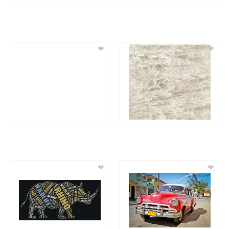
❤
❤
❤
❤