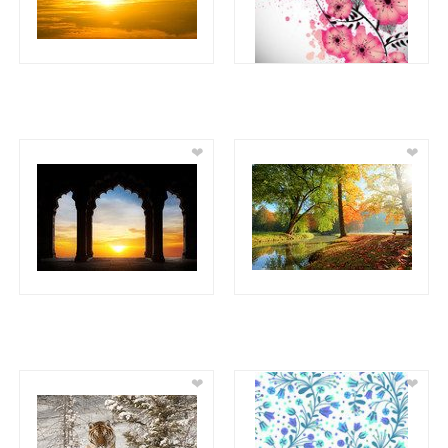
❤
❤
❤
❤