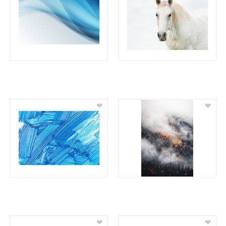
❤
❤
❤
❤