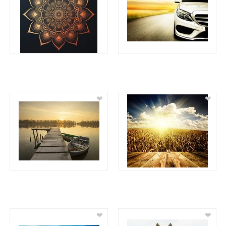
❤
❤
❤
❤