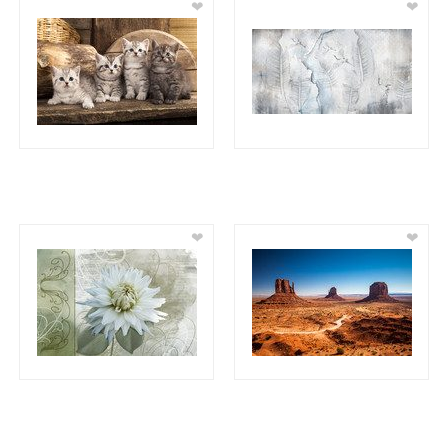
❤
❤
❤
❤