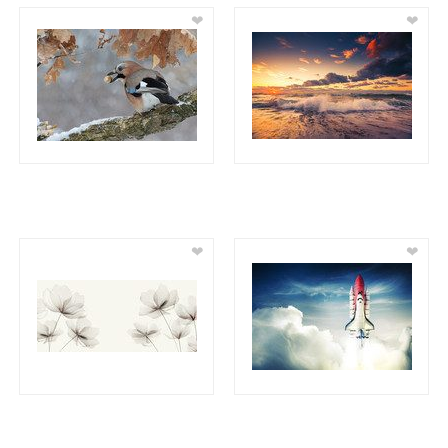
❤
❤
❤
❤