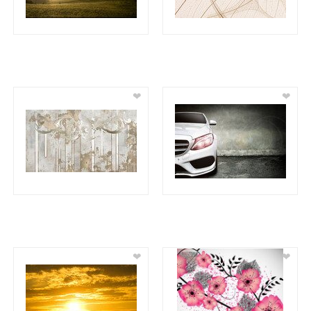
❤
❤
❤
❤