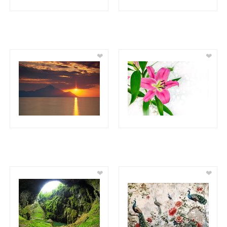
❤
❤
❤
❤