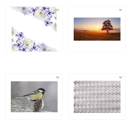
❤
❤
❤
❤