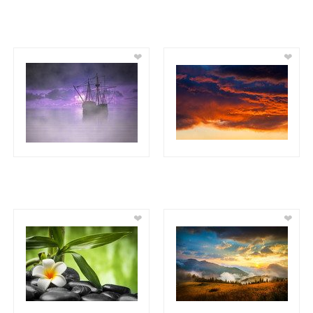
❤
❤
❤
❤