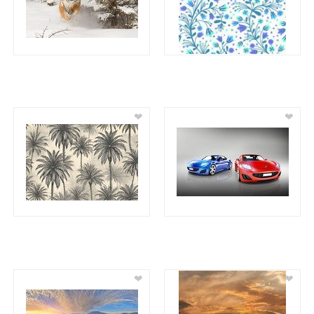
❤
❤
❤
❤