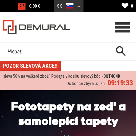
❤
0,00 €
SK
0
Hledat...
POZOR SLEVOVÁ AKCE!!
sleva
50%
na veškeré zboží. Podejte v košíku slevový kód -
3QT4Q4D
09:19:32
Do konce zbývá už jen:
Fototapety na zed' a
samolepící tapety