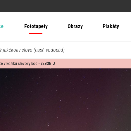
ce
Fototapety
Obrazy
Plakáty
š jakékoliv slovo (např. vodopád)
te v košíku slevový kód -
2EB3NIJ