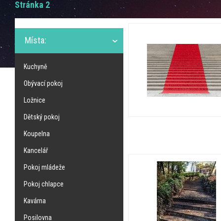
Stránka 2
Místa:
Kuchyně
Obývací pokoj
Ložnice
Dětský pokoj
Koupelna
Kancelář
Pokoj mládeže
Pokoj chlapce
Kavárna
Posilovna