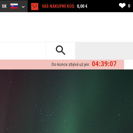
❤
0
SK
VÁŠ NÁKUPNÍ KOŠ:
0,00 €
04:39:06
Do konce zbývá už jen: