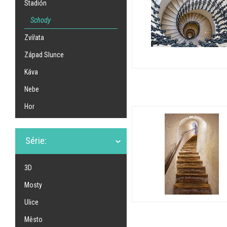
Stadión
Schody
Zvířata
Západ Slunce
Káva
Nebe
Hor
Série:
3D
Mosty
Ulice
Město