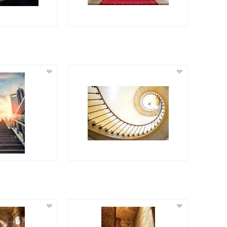
❤
❤
❤
❤