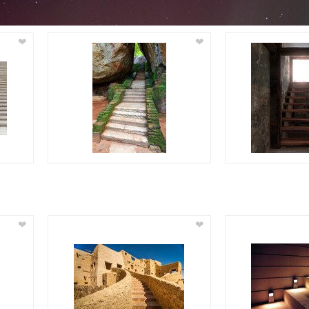
❤
❤
❤
❤