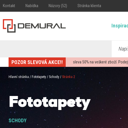
Kontakt
Nabídka
Názory (52)
Stránka klienta
Inspira
Napi
POZOR SLEVOVÁ AKCE!!
sleva
50%
na veškeré zboží. Podej
Hlavní stránka
/
Fototapety
/
Schody
/
Stránka 2
Fototapety
SCHODY