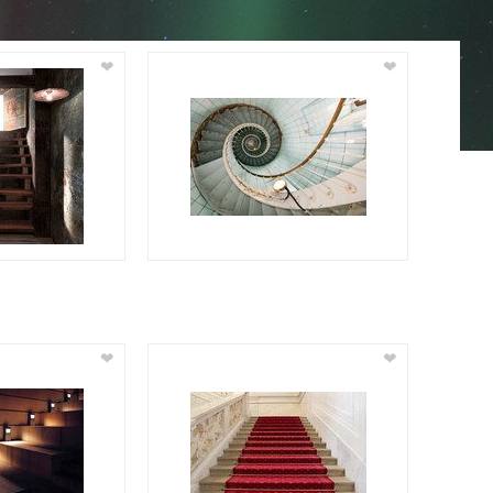
❤
❤
❤
❤