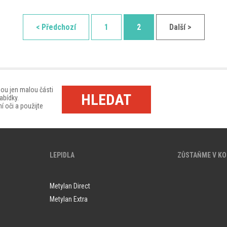
< Předchozí
1
2
Další >
sou jen malou části
HLEDAT
abídky.
í oči a použijte
LEPIDLA
ZŮSTAŇME V K
Metylan Direct
Metylan Extra