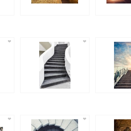
❤
❤
❤
❤