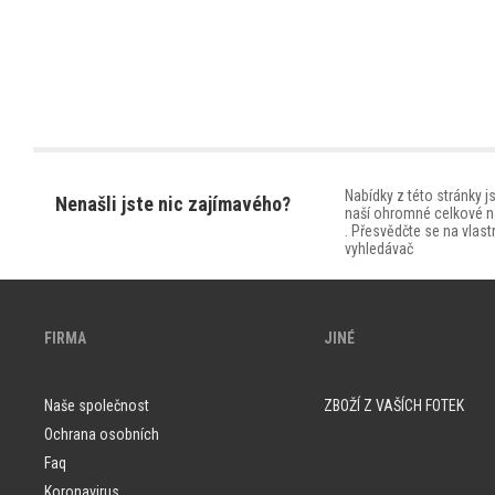
Nabídky z této stránky j
Nenašli jste nic zajímavého?
naší ohromné celkové n
. Přesvědčte se na vlastn
vyhledávač
FIRMA
JINÉ
Naše společnost
ZBOŽÍ Z VAŠÍCH FOTEK
Ochrana osobních
Faq
Koronavirus