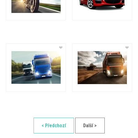
❤
❤
< Předchozí
Další >