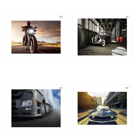
❤
❤
❤
❤