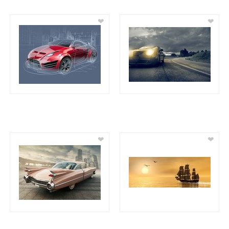
❤
❤
❤
❤