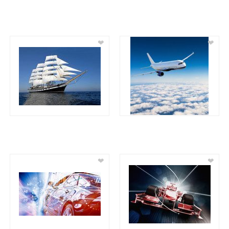
❤
❤
❤
❤