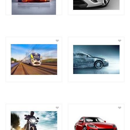
❤
❤
❤
❤