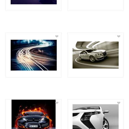
❤
❤
❤
❤