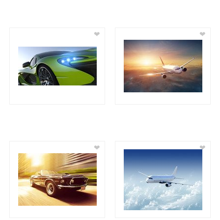
❤
❤
❤
❤