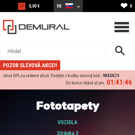
❤
0,00 €
SK
0
Hledat...
POZOR SLEVOVÁ AKCE!!
sleva
50%
na veškeré zboží. Podejte v košíku slevový kód -
9RXXKZ9
01:41:45
Do konce zbývá už jen:
Fototapety
VOZIDLA
Stránka 3