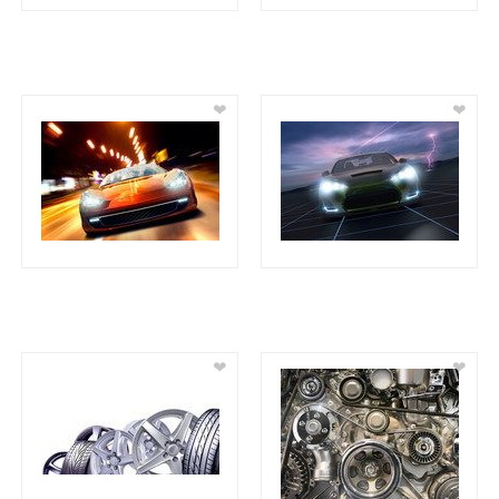
❤
❤
❤
❤