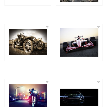
❤
❤
❤
❤