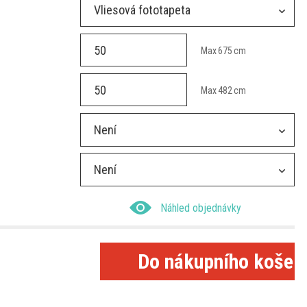
Vliesová fototapeta
Max
675
cm
Max
482
cm
Není
Není
Náhled objednávky