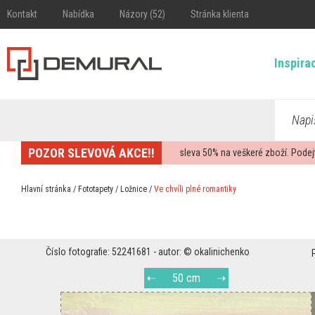
Kontakt
Nabídka
Názory (52)
Stránka klienta
Inspira
Napi
POZOR SLEVOVÁ AKCE!!
sleva
50%
na veškeré zboží. Podej
Hlavní stránka
/
Fototapety
/
Ložnice
/
Ve chvíli plné romantiky
Číslo fotografie: 52241681 - autor: © okalinichenko
50 cm