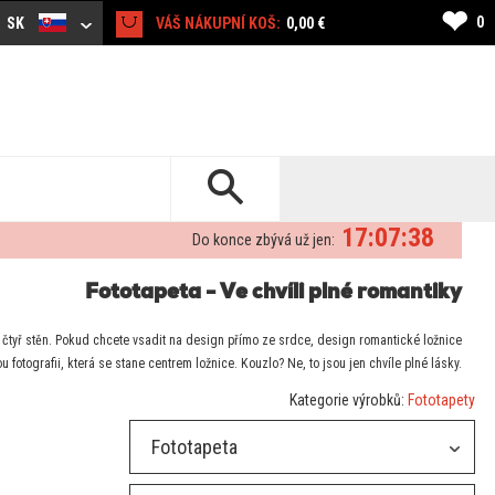
❤
0
SK
VÁŠ NÁKUPNÍ KOŠ:
0,00 €
17:07:38
Do konce zbývá už jen:
Fototapeta - Ve chvíli plné romantiky
u čtyř stěn. Pokud chcete vsadit na design přímo ze srdce, design romantické ložnice
fotografii, která se stane centrem ložnice. Kouzlo? Ne, to jsou jen chvíle plné lásky.
Kategorie výrobků:
Fototapety
Fototapeta