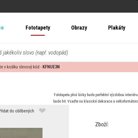
ce
Fototapety
Obrazy
Plakáty
š jakékoliv slovo (např. vodopád)
te v košíku slevový kód -
KFNUE3N
Fototapeta plná lásky bude perfektní výzdobou interiér
bude hit. Vsaďte na klasické dekorace a velkoformátovou 
❤
Přidat do oblíbených
Zboží: