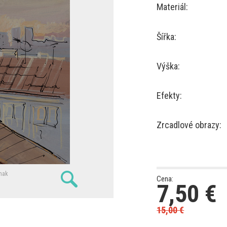
Materiál:
Šířka:
Výška:
Efekty:
Zrcadlové obrazy:
nak
Cena:
7,50
€
15,00
€