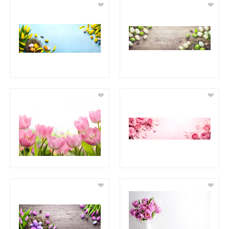
❤
❤
❤
❤
❤
❤