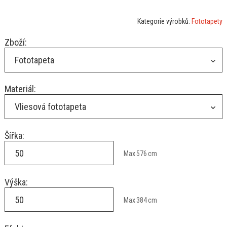
Kategorie výrobků:
Fototapety
Zboží:
Fototapeta
Materiál:
Vliesová fototapeta
Šířka:
Max
576
cm
Výška:
Max
384
cm