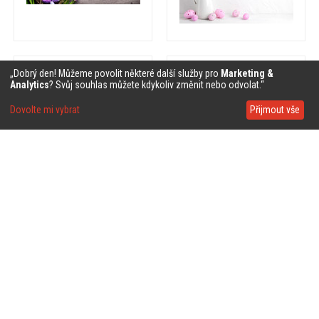
❤
❤
„Dobrý den! Můžeme povolit některé další služby pro
Marketing &
Analytics
? Svůj souhlas můžete kdykoliv změnit nebo odvolat.“
Dovolte mi vybrat
Přijmout vše
❤
❤
❤
❤