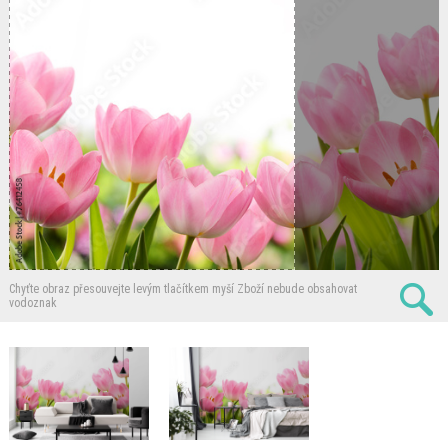
Chyťte obraz přesouvejte levým tlačítkem myší
Zboží nebude obsahovat
vodoznak