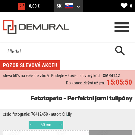
❤
0,00 €
SK
0
Hledat...
POZOR SLEVOVÁ AKCE!!
sleva
50%
na veškeré zboží. Podejte v košíku slevový kód -
XMR4T42
15:05:49
Do konce zbývá už jen:
Fototapeta - Perfektní jarní tulipány
Číslo fotografie: 76412458 - autor: © Lily
50 cm