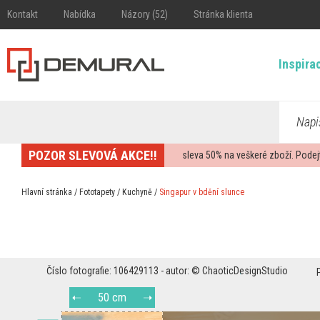
Kontakt
Nabídka
Názory (52)
Stránka klienta
Inspira
Napi
POZOR SLEVOVÁ AKCE!!
sleva
50%
na veškeré zboží. Podej
Hlavní stránka
/
Fototapety
/
Kuchyně
/
Singapur v bdění slunce
Číslo fotografie: 106429113 - autor: © ChaoticDesignStudio
50 cm