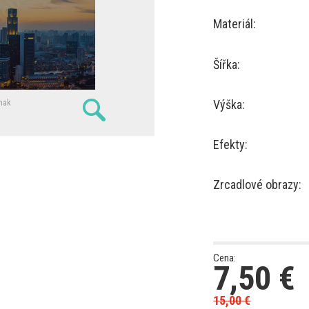
Materiál:
Šířka:
Výška:
nak
Efekty:
Zrcadlové obrazy:
Cena:
7,50
€
15,00
€