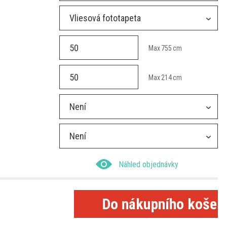
Vliesová fototapeta
Max
755
cm
Max
214
cm
Není
Není
Náhled objednávky