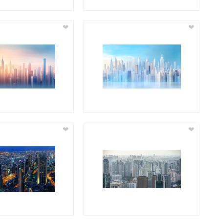
❤
❤
❤
❤