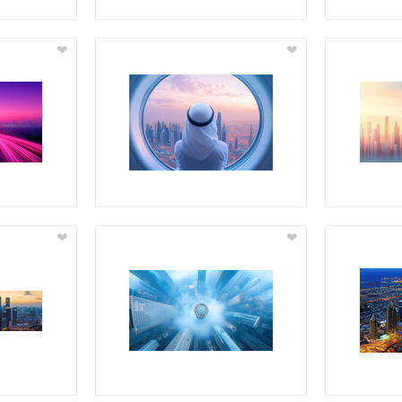
❤
❤
❤
❤