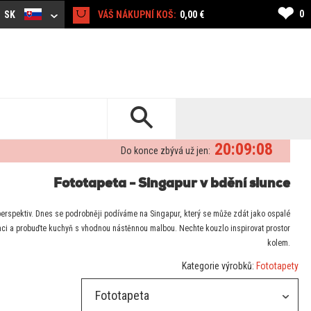
❤
0
SK
VÁŠ NÁKUPNÍ KOŠ:
0,00 €
20:09:07
Do konce zbývá už jen:
Fototapeta - Singapur v bdění slunce
erspektiv. Dnes se podrobněji podíváme na Singapur, který se může zdát jako ospalé
etaci a probuďte kuchyň s vhodnou nástěnnou malbou. Nechte kouzlo inspirovat prostor
kolem.
Kategorie výrobků:
Fototapety
Fototapeta