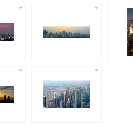
❤
❤
❤
❤