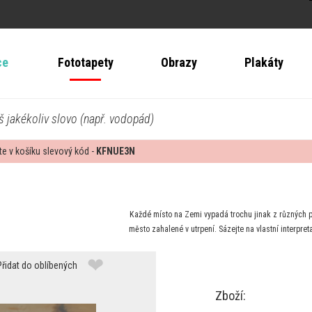
ce
Fototapety
Obrazy
Plakáty
š jakékoliv slovo (např. vodopád)
te v košíku slevový kód -
KFNUE3N
Každé místo na Zemi vypadá trochu jinak z různých p
město zahalené v utrpení. Sázejte na vlastní interpr
❤
Přidat do oblíbených
Zboží: