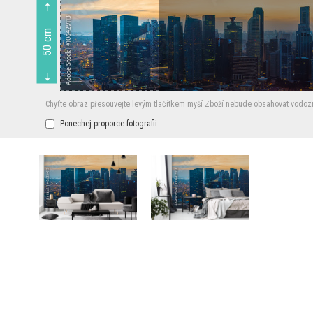
50 cm
Chyťte obraz přesouvejte levým tlačítkem myší
Zboží nebude obsahovat vodoz
Ponechej proporce fotografii