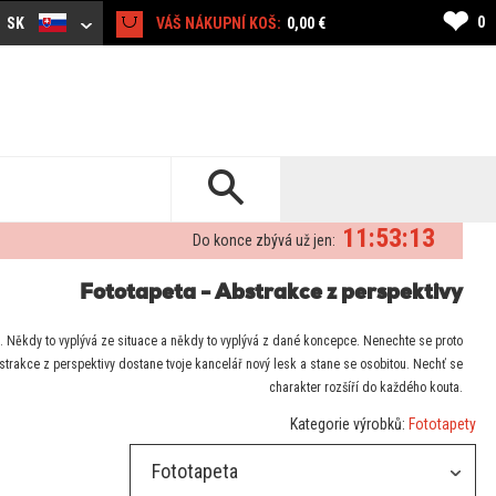
❤
0
SK
VÁŠ NÁKUPNÍ KOŠ:
0,00 €
11:53:12
Do konce zbývá už jen:
Fototapeta - Abstrakce z perspektivy
a. Někdy to vyplývá ze situace a někdy to vyplývá z dané koncepce. Nenechte se proto
bstrakce z perspektivy dostane tvoje kancelář nový lesk a stane se osobitou. Nechť se
charakter rozšíří do každého kouta.
Kategorie výrobků:
Fototapety
Fototapeta