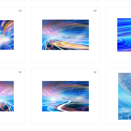
❤
❤
❤
❤