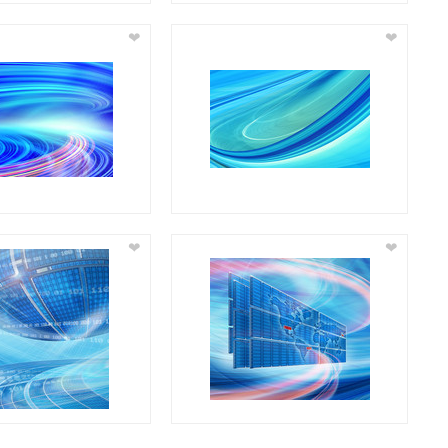
❤
❤
❤
❤