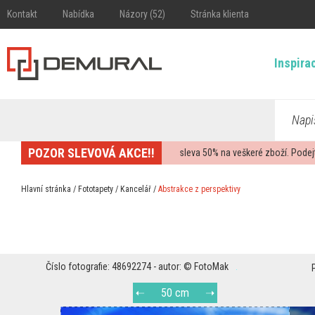
Kontakt
Nabídka
Názory (52)
Stránka klienta
Inspira
Napi
POZOR SLEVOVÁ AKCE!!
sleva
50%
na veškeré zboží. Podej
Hlavní stránka
/
Fototapety
/
Kancelář
/
Abstrakce z perspektivy
Číslo fotografie: 48692274 - autor: © FotoMak
50 cm