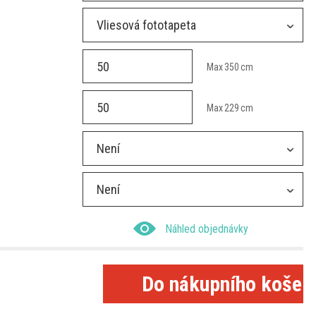
Vliesová fototapeta
Max
350
cm
Max
229
cm
Není
Není
Náhled objednávky