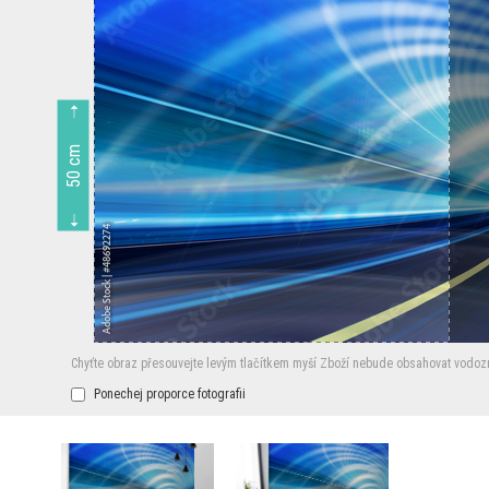
50 cm
Chyťte obraz přesouvejte levým tlačítkem myší
Zboží nebude obsahovat vodoz
Ponechej proporce fotografii