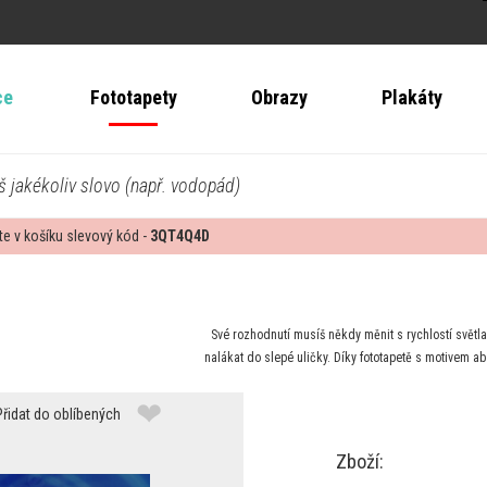
ce
Fototapety
Obrazy
Plakáty
š jakékoliv slovo (např. vodopád)
te v košíku slevový kód -
3QT4Q4D
Své rozhodnutí musíš někdy měnit s rychlostí světl
nalákat do slepé uličky. Díky fototapetě s motivem a
❤
Přidat do oblíbených
Zboží: