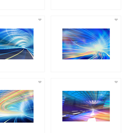
❤
❤
❤
❤