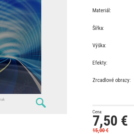
Materiál:
Šířka:
Výška:
Efekty:
Zrcadlové obrazy:
nak
Cena:
7,50
€
15,00
€