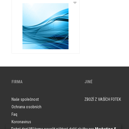
❤
FIRMA
JINÉ
Naše společnost
ZBOŽÍ Z VAŠÍCH FOTEK
Ochrana osobních
Faq
Koronavirus
„Dobrý den! Můžeme povolit některé další služby pro
Marketing &