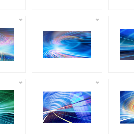
❤
❤
❤
❤