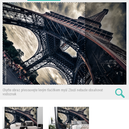
Chyťte obraz přesouvejte levým tlačítkem myší
Zboží nebude obsahovat
vodoznak