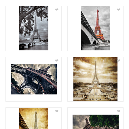
❤
❤
❤
❤
❤
❤