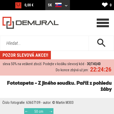
❤
0,00 €
SK
0
Hledat...
POZOR SLEVOVÁ AKCE!!
sleva
50%
na veškeré zboží. Podejte v košíku slevový kód -
3QT4Q4D
22:24:26
Do konce zbývá už jen:
Fototapeta - Z jiného soudku. Paříž z pohledu
žáby
Číslo fotografie: 63607109 - autor: © Martin M303
50 cm