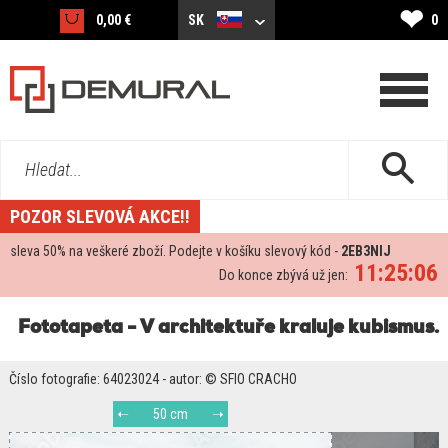
❤
0,00 €
SK
0
Hledat...
POZOR SLEVOVÁ AKCE!!
sleva
50%
na veškeré zboží. Podejte v košíku slevový kód -
2EB3NIJ
11:25:05
Do konce zbývá už jen:
Fototapeta - V architektuře kraluje kubismus.
Číslo fotografie: 64023024 - autor: © SFIO CRACHO
50 cm