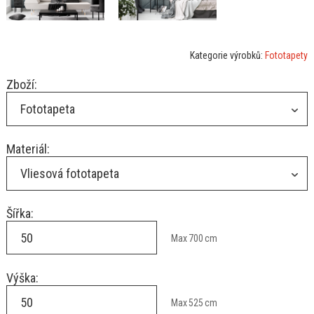
Kategorie výrobků:
Fototapety
Zboží:
Fototapeta
Materiál:
Vliesová fototapeta
Šířka:
Max
700
cm
Výška:
Max
525
cm