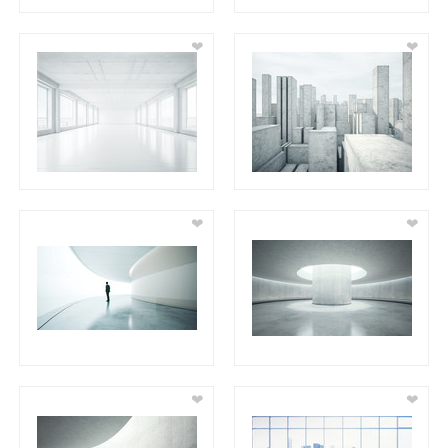
❤
❤
❤
❤
❤
❤