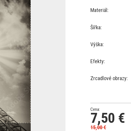
Materiál:
Šířka:
Výška:
Efekty:
Zrcadlové obrazy:
Cena:
7,50
€
15,00
€