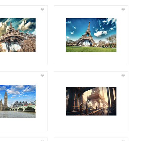
❤
❤
❤
❤