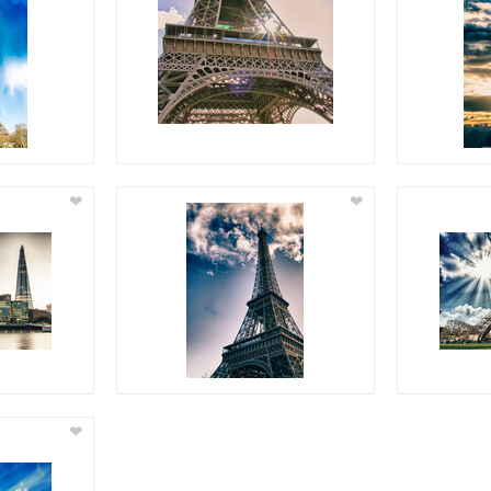
❤
❤
❤