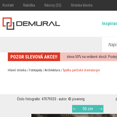
Kontakt
Nabídka
Názory (52)
Stránka klienta
Inspira
Napi
POZOR SLEVOVÁ AKCE!!
sleva
50%
na veškeré zboží. Podej
Hlavní stránka
/
Fototapety
/
Architektura
/
Špetka pařížské dramaturgie
Číslo fotografie: 47079333 - autor: © jovannig
50 cm