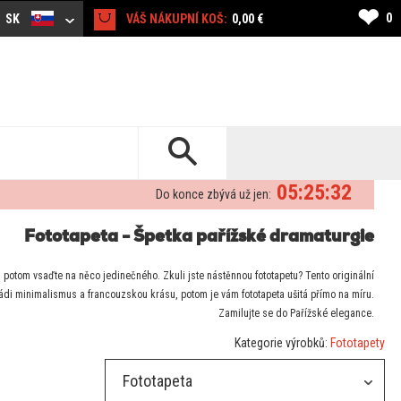
❤
0
SK
VÁŠ NÁKUPNÍ KOŠ:
0,00 €
05:25:31
Do konce zbývá už jen:
Fototapeta - Špetka pařížské dramaturgie
y, potom vsaďte na něco jedinečného. Zkuli jste nástěnnou fototapetu? Tento originální
ádi minimalismus a francouzskou krásu, potom je vám fototapeta ušitá přímo na míru.
Zamilujte se do Pařížské elegance.
Kategorie výrobků:
Fototapety
Fototapeta