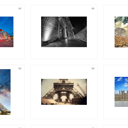
❤
❤
❤
❤