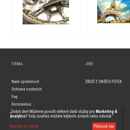
FIRMA
JINÉ
Naše společnost
ZBOŽÍ Z VAŠÍCH FOTEK
Ochrana osobních
Faq
Koronavirus
„Dobrý den! Můžeme povolit některé další služby pro
Marketing &
Vzorky tapet
Analytics
? Svůj souhlas můžete kdykoliv změnit nebo odvolat.“
Dovolte mi vybrat
Přijmout vše