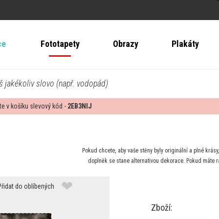
ce
Fototapety
Obrazy
Plakáty
š jakékoliv slovo (např. vodopád)
te v košíku slevový kód -
2EB3NIJ
Pokud chcete, aby vaše stěny byly originální a plné krás
doplněk se stane alternativou dekorace. Pokud máte r
❤
Přidat do oblíbených
Zboží: