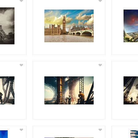
❤
❤
❤
❤
❤
❤