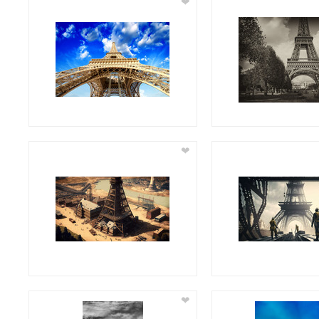
❤
❤
❤