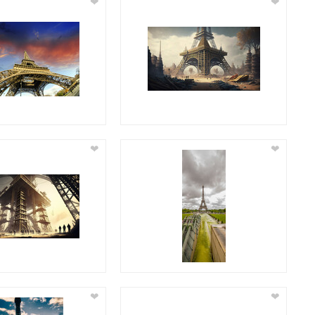
❤
❤
❤
❤
❤
❤