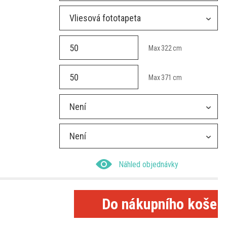
Vliesová fototapeta
Max
322
cm
Max
371
cm
Není
Není
Náhled objednávky