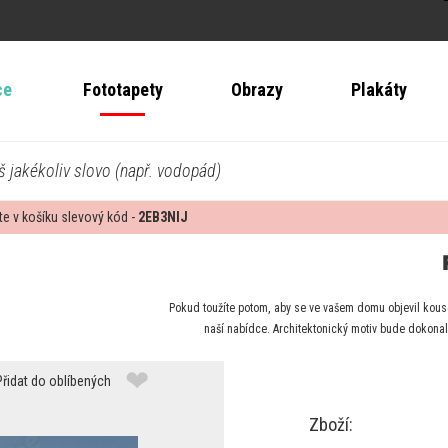
ce
Fototapety
Obrazy
Plakáty
š jakékoliv slovo (např. vodopád)
te v košíku slevový kód -
2EB3NIJ
Pokud toužíte potom, aby se ve vašem domu objevil kous
naší nabídce. Architektonický motiv bude dokona
❤
Přidat do oblíbených
Zboží: