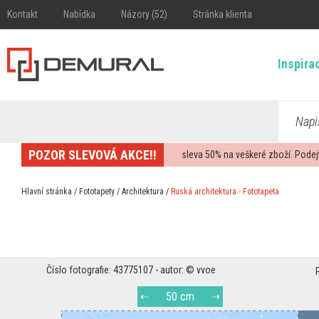
Kontakt
Nabídka
Názory (52)
Stránka klienta
Inspira
Napi
POZOR SLEVOVÁ AKCE!!
sleva
50%
na veškeré zboží. Podej
Hlavní stránka
/
Fototapety
/
Architektura
/
Ruská architektura - Fototapeta
Číslo fotografie: 43775107 - autor: © vvoe
50 cm