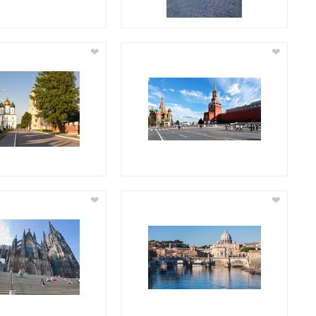
❤
❤
❤
❤