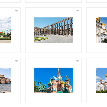
❤
❤
❤
❤