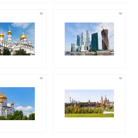
❤
❤
❤
❤