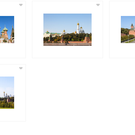
❤
❤
❤