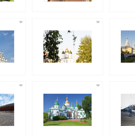
❤
❤
❤
❤