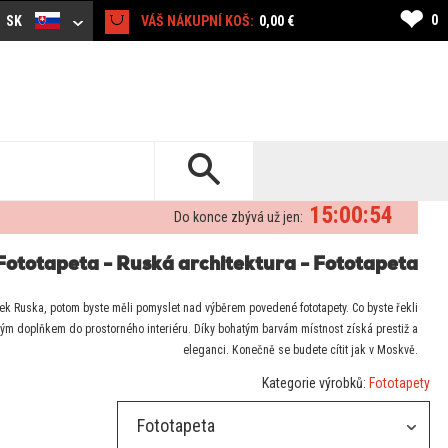
❤
0
SK
VÁŠ NÁKUPNÍ KOŠ:
0,00 €
15:00:54
Do konce zbývá už jen:
Fototapeta - Ruská architektura - Fototapeta
ek Ruska, potom byste měli pomyslet nad výběrem povedené fototapety. Co byste řekli
lým doplňkem do prostorného interiéru. Díky bohatým barvám místnost získá prestiž a
eleganci. Konečně se budete cítit jak v Moskvě.
Kategorie výrobků:
Fototapety
Fototapeta