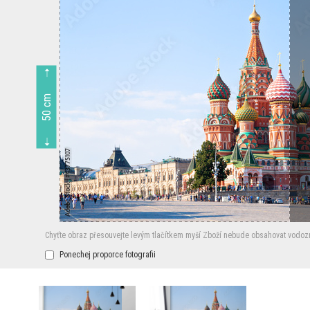
50 cm
Chyťte obraz přesouvejte levým tlačítkem myší
Zboží nebude obsahovat vodoz
Ponechej proporce fotografii