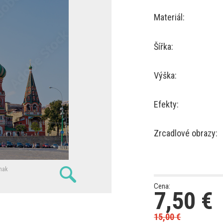
Materiál:
Šířka:
Výška:
Efekty:
Zrcadlové obrazy:
nak
Cena:
7,50
€
15,00
€