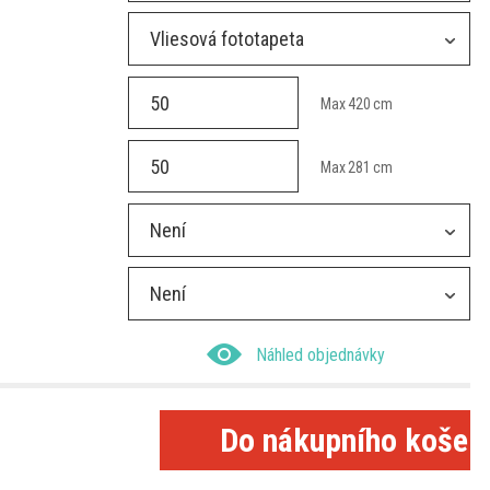
Vliesová fototapeta
Max
420
cm
Max
281
cm
Není
Není
Náhled objednávky