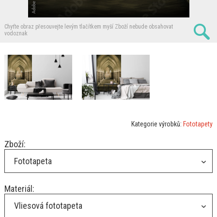
Chyťte obraz přesouvejte levým tlačítkem myší
Zboží nebude obsahovat
vodoznak
Kategorie výrobků:
Fototapety
Zboží:
Fototapeta
Materiál:
Vliesová fototapeta