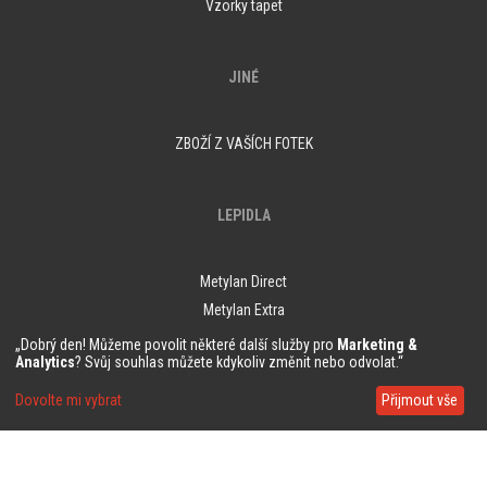
Vzorky tapet
JINÉ
ZBOŽÍ Z VAŠÍCH FOTEK
LEPIDLA
Metylan Direct
Metylan Extra
„Dobrý den! Můžeme povolit některé další služby pro
Marketing &
Analytics
? Svůj souhlas můžete kdykoliv změnit nebo odvolat.“
ZŮSTAŇME V KONTAKTU
Dovolte mi vybrat
Přijmout vše