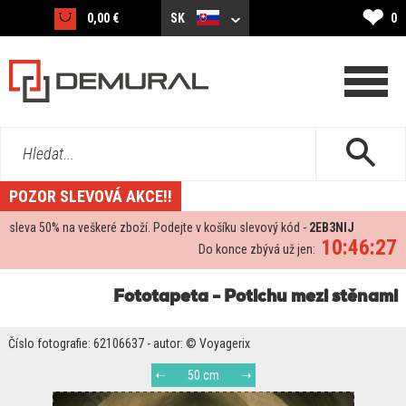
❤
0,00 €
SK
0
Hledat...
POZOR SLEVOVÁ AKCE!!
sleva
50%
na veškeré zboží. Podejte v košíku slevový kód -
2EB3NIJ
10:46:27
Do konce zbývá už jen:
Fototapeta - Potichu mezi stěnami
Číslo fotografie: 62106637 - autor: © Voyagerix
50 cm