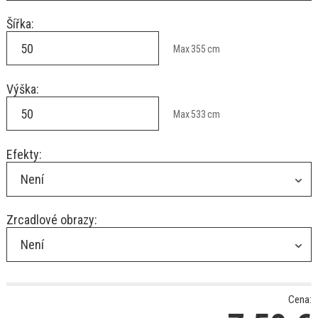
Šířka:
Max
355
cm
Výška:
Max
533
cm
Efekty:
Není
Zrcadlové obrazy:
Není
Cena: