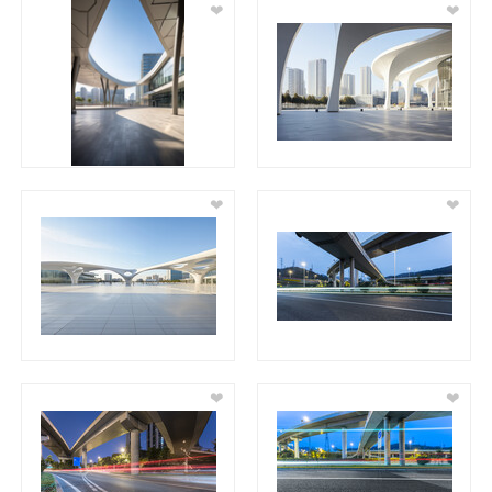
❤
❤
❤
❤
❤
❤