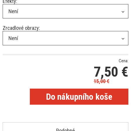
Efekty:
Není
Zrcadlové obrazy:
Není
Cena:
7,50
€
15,00
€
Podobné