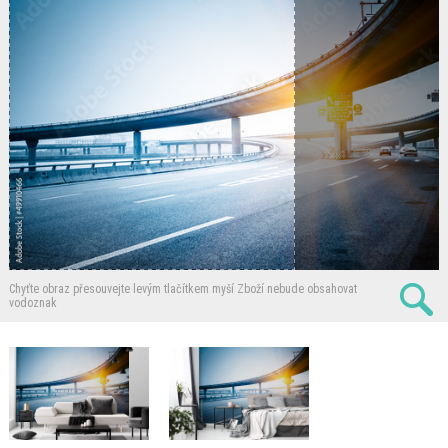
Chyťte obraz přesouvejte levým tlačítkem myší
Zboží nebude obsahovat
vodoznak