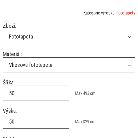
Kategorie výrobků:
Fototapety
Zboží:
Fototapeta
Materiál:
Vliesová fototapeta
Šířka:
Max
493
cm
Výška:
Max
329
cm