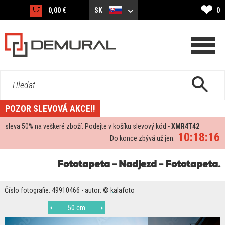
❤
0,00 €
SK
0
Hledat...
POZOR SLEVOVÁ AKCE!!
sleva
50%
na veškeré zboží. Podejte v košíku slevový kód -
XMR4T42
10:18:15
Do konce zbývá už jen:
Fototapeta - Nadjezd - Fototapeta.
Číslo fotografie: 49910466 - autor: © kalafoto
50 cm