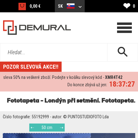
❤
0,00 €
SK
0
Hledat...
POZOR SLEVOVÁ AKCE!!
sleva
50%
na veškeré zboží. Podejte v košíku slevový kód -
XMR4T42
18:37:27
Do konce zbývá už jen:
Fototapeta - Londýn při setmění. Fototapeta.
Číslo fotografie: 55192999 - autor: © PUNTOSTUDIOFOTO Lda
50 cm