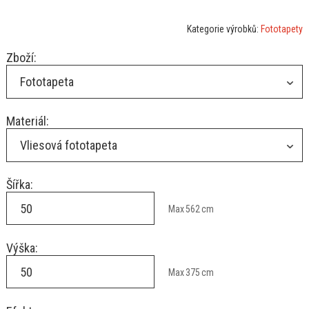
Kategorie výrobků:
Fototapety
Zboží:
Fototapeta
Materiál:
Vliesová fototapeta
Šířka:
Max
562
cm
Výška:
Max
375
cm