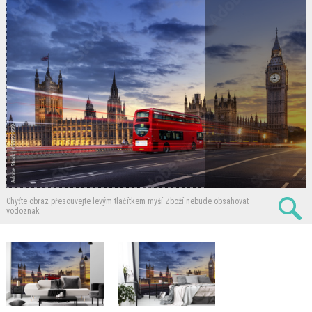
Chyťte obraz přesouvejte levým tlačítkem myší
Zboží nebude obsahovat
vodoznak