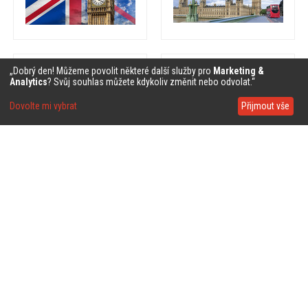
❤
❤
„Dobrý den! Můžeme povolit některé další služby pro
Marketing &
Analytics
? Svůj souhlas můžete kdykoliv změnit nebo odvolat.“
Dovolte mi vybrat
Přijmout vše
❤
❤
❤
❤