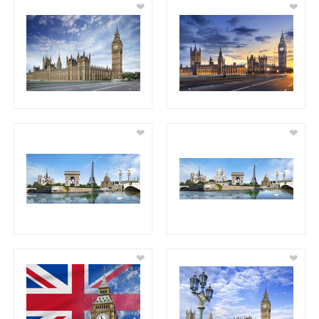
❤
❤
❤
❤
❤
❤