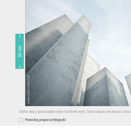
50 cm
Chyťte obraz přesouvejte levým tlačítkem myší
Zboží nebude obsahovat vodoz
Ponechej proporce fotografii