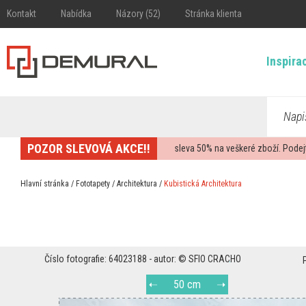
Kontakt
Nabídka
Názory (52)
Stránka klienta
Inspira
Napi
POZOR SLEVOVÁ AKCE!!
sleva
50%
na veškeré zboží. Podej
Hlavní stránka
/
Fototapety
/
Architektura
/
Kubistická Architektura
Číslo fotografie: 64023188 - autor: © SFIO CRACHO
50 cm