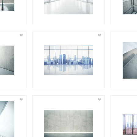
❤
❤
❤
❤