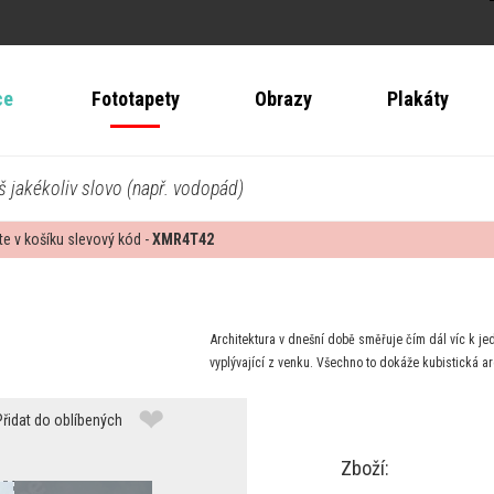
ce
Fototapety
Obrazy
Plakáty
š jakékoliv slovo (např. vodopád)
te v košíku slevový kód -
XMR4T42
Architektura v dnešní době směřuje čím dál víc k je
vyplývající z venku. Všechno to dokáže kubistická arc
❤
Přidat do oblíbených
Zboží: