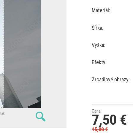
Materiál:
Šířka:
Výška:
Efekty:
Zrcadlové obrazy:
Cena:
7,50
€
nak
15,00
€