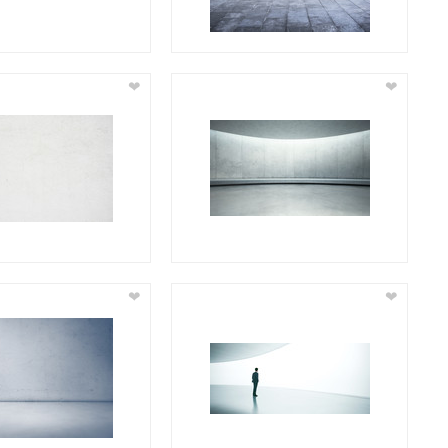
❤
❤
❤
❤