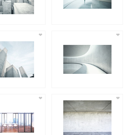
❤
❤
❤
❤