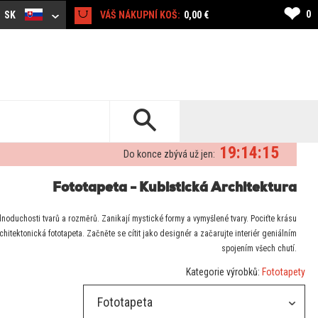
❤
0
SK
VÁŠ NÁKUPNÍ KOŠ:
0,00 €
19:14:14
Do konce zbývá už jen:
Fototapeta - Kubistická Architektura
dnoduchosti tvarů a rozměrů. Zanikají mystické formy a vymyšlené tvary. Pociťte krásu
hitektonická fototapeta. Začněte se cítit jako designér a začarujte interiér geniálním
spojením všech chutí.
Kategorie výrobků:
Fototapety
Fototapeta