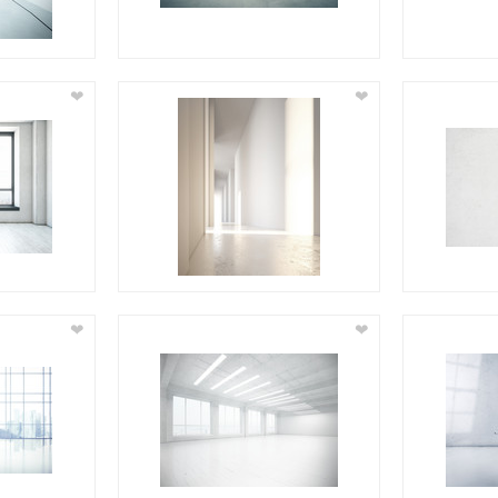
❤
❤
❤
❤