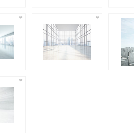
❤
❤
❤