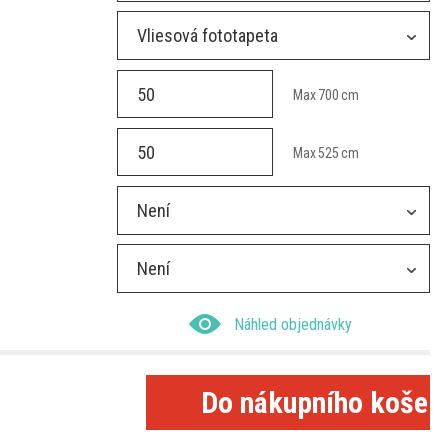
Vliesová fototapeta
Max
700
cm
Max
525
cm
Není
Není
Náhled objednávky