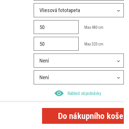
Vliesová fototapeta
Max
480
cm
Max
320
cm
Není
Není
Náhled objednávky