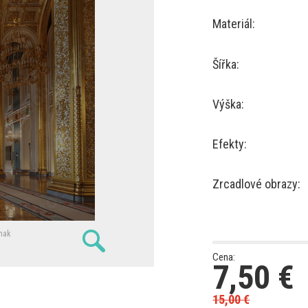
Materiál:
Šířka:
Výška:
Efekty:
Zrcadlové obrazy:
nak
Cena:
7,50
€
15,00
€