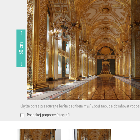
50 cm
Chyťte obraz přesouvejte levým tlačítkem myší
Zboží nebude obsahovat vodoz
Ponechej proporce fotografii