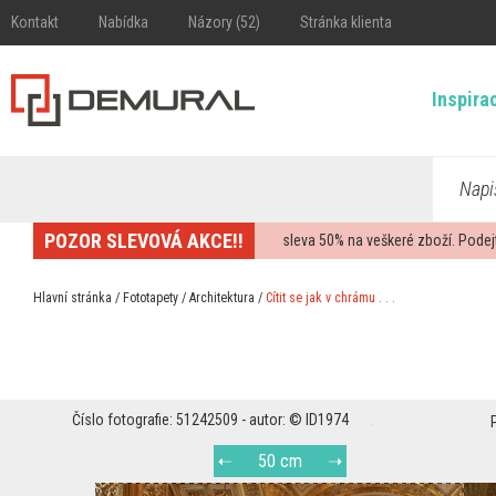
Kontakt
Nabídka
Názory (52)
Stránka klienta
Inspira
Napi
POZOR SLEVOVÁ AKCE!!
sleva
50%
na veškeré zboží. Podej
Hlavní stránka
/
Fototapety
/
Architektura
/
Cítit se jak v chrámu . . .
Číslo fotografie: 51242509 - autor: © ID1974
50 cm