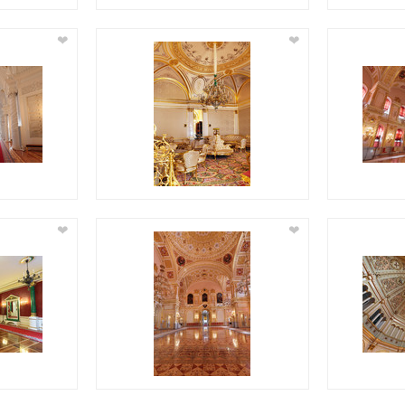
❤
❤
❤
❤