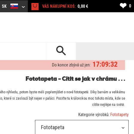
❤
0
SK
VÁŠ NÁKUPNÍ KOŠ:
0,00 €
17:09:32
Do konce zbývá už jen:
Fototapeta - Cítit se jak v chrámu . . .
ého výhledu, potom byste měli popřemýšlet o nové fototapetě. Díky barvám a velikému
, které si zaslouží být nejen v paláci. Pociťte tu královskou moc tohoto místa, kde se
cítíte nejlépe na světě.
Kategorie výrobků:
Fototapety
Fototapeta