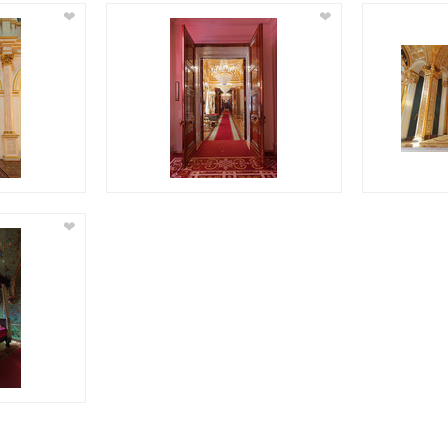
❤
❤
❤