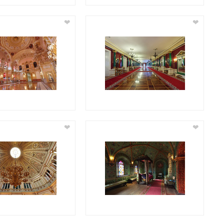
❤
❤
❤
❤