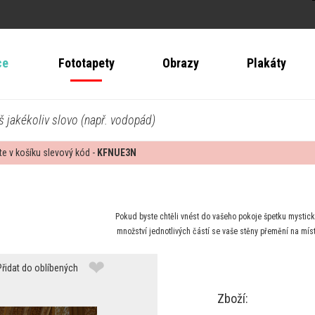
ce
Fototapety
Obrazy
Plakáty
š jakékoliv slovo (např. vodopád)
te v košíku slevový kód -
KFNUE3N
Pokud byste chtěli vnést do vašeho pokoje špetku mystick
množství jednotlivých částí se vaše stěny přemění na místo
❤
Přidat do oblíbených
Zboží: