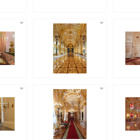
❤
❤
❤
❤