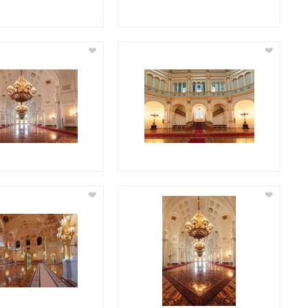
❤
❤
❤
❤